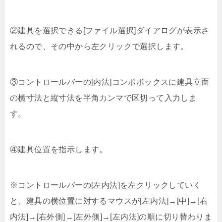
②建具を選択できる[ファイル選択]ダイアログが表示さ
れるので、その中から左クリックで選択します。
③コントロールバーの[内法]コンボボックスに建具立面
の横寸法と縦寸法を半角カンマで区切って入力しま
す。
④建具位置を指示します。
※コントロールバーの[左内法]を左クリックしていく
と、建具の横位置に対するマウスが[左内法]→[中]→[右
内法]→[右外側]→[左外側]→[左内法]の順に切り替わりま