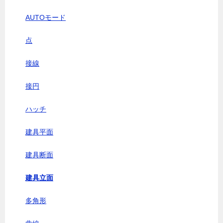
AUTOモード
点
接線
接円
ハッチ
建具平面
建具断面
建具立面
多角形