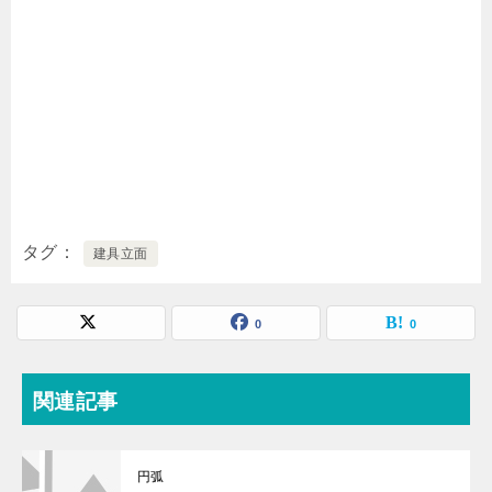
タグ
建具立面
0
0
関連記事
円弧