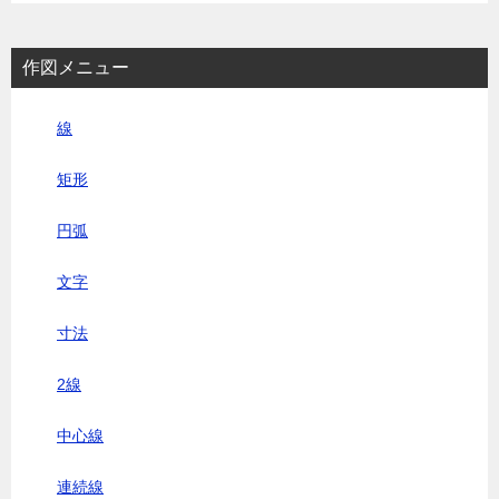
作図メニュー
線
矩形
円弧
文字
寸法
2線
中心線
連続線