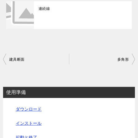
連続線
投
建具断面
多角形
稿
ナ
ビ
使用準備
ゲ
ー
ダウンロード
シ
インストール
ョ
ン
起動と終了